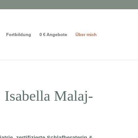
Fortbildung
0 € Angebote
Über mich
 Isabella Malaj-
trie, zertifizierte Schlafberaterin &