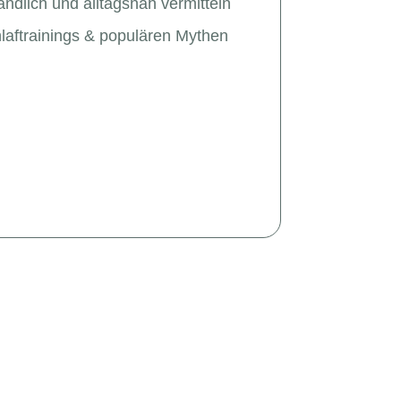
ndlich und alltagsnah vermitteln
aftrainings & populären Mythen